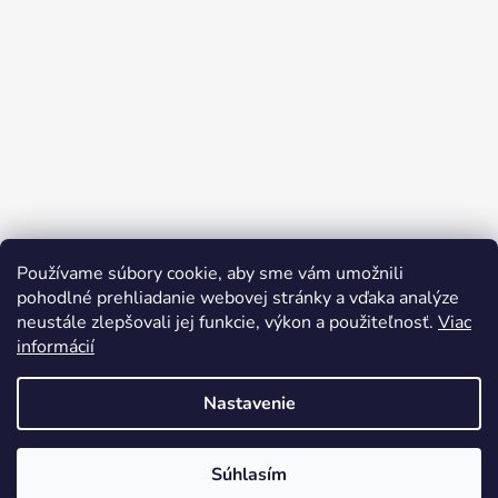
Používame súbory cookie, aby sme vám umožnili
pohodlné prehliadanie webovej stránky a vďaka analýze
neustále zlepšovali jej funkcie, výkon a použiteľnosť.
Viac
informácií
Sledovať na Instagrame
Nastavenie
Vytvoril Shoptet
Súhlasím
Copyright 2026
Mystery e-shop
. Všetky práva