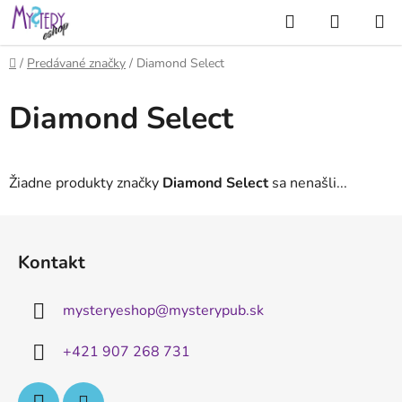
Prejsť
Hľadať
NÁKUP
na
KOŠÍK
obsah
Domov
/
Predávané značky
/
Diamond Select
Diamond Select
Žiadne produkty značky
Diamond Select
sa nenašli...
Z
á
Kontakt
p
ä
mysteryeshop
@
mysterypub.sk
t
i
+421 907 268 731
e