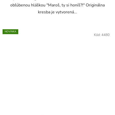
obľúbenou hláškou "Maroš, ty si honíš?!" Originálna
kresba je vytvorená...
NOVINKA
Kód:
4480