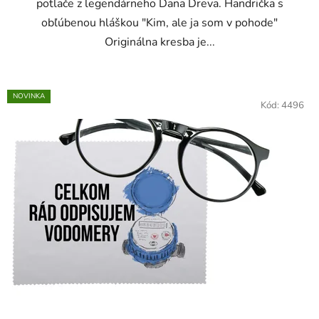
potlače z legendárneho Dana Dreva. Handrička s
obľúbenou hláškou "Kim, ale ja som v pohode"
Originálna kresba je...
NOVINKA
Kód:
4496