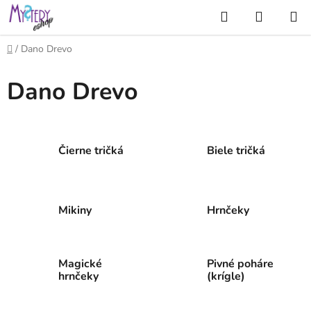
Prejsť
Hľadať
NÁKUP
na
KOŠÍK
obsah
Domov
/
Dano Drevo
Dano Drevo
Čierne tričká
Biele tričká
Mikiny
Hrnčeky
Magické
Pivné poháre
hrnčeky
(krígle)