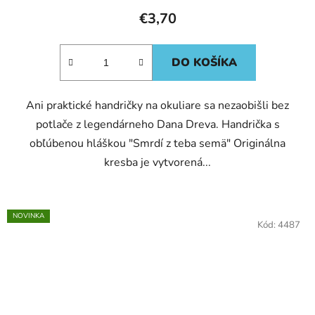
€3,70
DO KOŠÍKA
Ani praktické handričky na okuliare sa nezaobišli bez
potlače z legendárneho Dana Dreva. Handrička s
obľúbenou hláškou "Smrdí z teba semä" Originálna
kresba je vytvorená...
NOVINKA
Kód:
4487