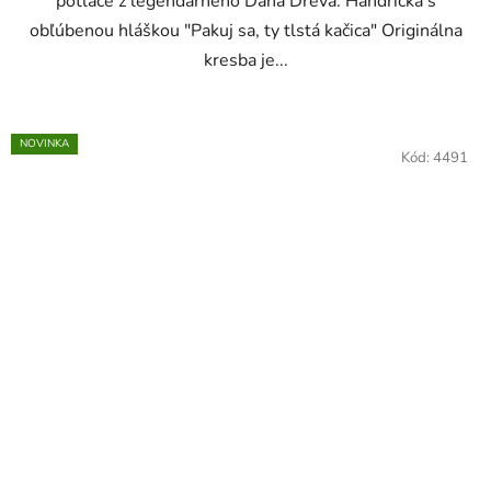
potlače z legendárneho Dana Dreva. Handrička s
obľúbenou hláškou "Pakuj sa, ty tlstá kačica" Originálna
kresba je...
NOVINKA
Kód:
4491