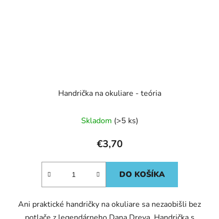
Handrička na okuliare - teória
Skladom
(>5 ks)
€3,70
DO KOŠÍKA
Ani praktické handričky na okuliare sa nezaobišli bez
potlače z legendárneho Dana Dreva. Handrička s