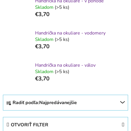
Handrička na okuliare - v pohode
Skladom
(>5 ks)
€3,70
Handrička na okuliare - vodomery
Skladom
(>5 ks)
€3,70
Handrička na okuliare - válov
Skladom
(>5 ks)
€3,70
R
Radiť podľa:
Najpredávanejšie
a
d
e
OTVORIŤ FILTER
n