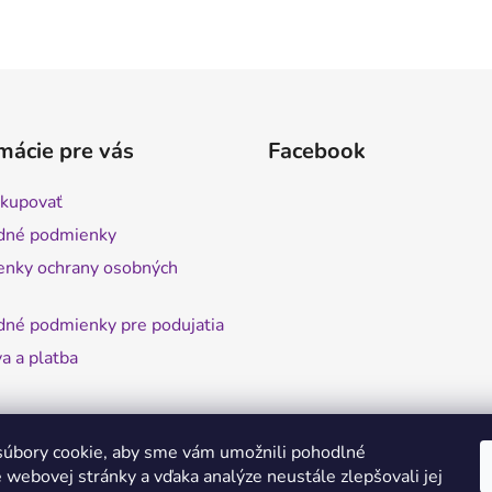
mácie pre vás
Facebook
kupovať
dné podmienky
nky ochrany osobných
né podmienky pre podujatia
a a platba
úbory cookie, aby sme vám umožnili pohodlné
 webovej stránky a vďaka analýze neustále zlepšovali jej