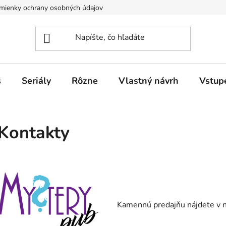
mienky ochrany osobných údajov
Obchodné podmienky pre poduj
s
Seriály
Rôzne
Vlastný návrh
Vstup
Kontakty
Kamennú predajňu nájdete v 