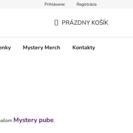
Prihlásenie
Registrácia
atia
Doprava a platba
PRÁZDNY KOŠÍK
NÁKUPNÝ
KOŠÍK
enky
Mystery Merch
Kontakty
Mystery pube
našom
.