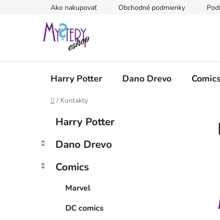
Prejsť
Ako nakupovať
Obchodné podmienky
Pod
na
obsah
Harry Potter
Dano Drevo
Comic
Domov
/
Kontakty
B
K
Preskočiť
Harry Potter
a
kategórie
o
t
č
Dano Drevo
e
n
g
ý
Comics
ó
p
r
Marvel
i
a
e
n
DC comics
e