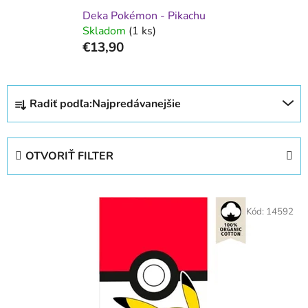
Deka Pokémon - Pikachu
Skladom
(1 ks)
€13,90
R
Radiť podľa:
Najpredávanejšie
a
d
e
OTVORIŤ FILTER
n
i
V
e
ý
Kód:
14592
p
p
r
i
o
s
d
p
u
r
k