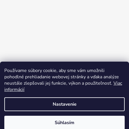
Používame súbory cookie, aby sme vám umožnili
pohodlné prehliadanie webovej stránky a vďaka analýze
neustále zlepšovali jej funkcie, výkon a použiteľnosť.
Viac
informácií
Sledovať na Instagrame
Nastavenie
Vytvoril Shoptet
Súhlasím
Copyright 2026
Mystery e-shop
. Všetky práva