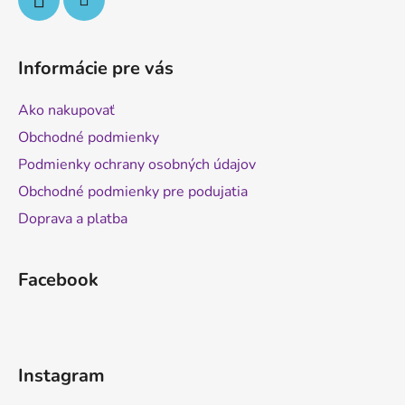
k
y
v
Informácie pre vás
ý
p
Ako nakupovať
i
s
Obchodné podmienky
u
Podmienky ochrany osobných údajov
Obchodné podmienky pre podujatia
Doprava a platba
Facebook
Instagram