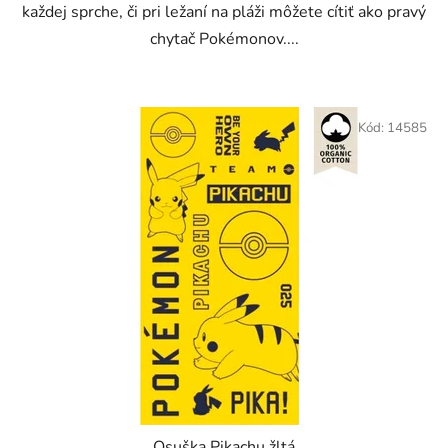
každej sprche, či pri ležaní na pláži môžete cítiť ako pravý
chytač Pokémonov....
Kód:
14585
Osuška Pikachu žltá