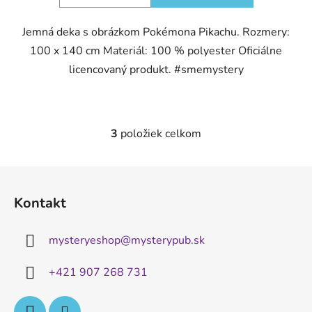
Jemná deka s obrázkom Pokémona Pikachu. Rozmery:
100 x 140 cm Materiál: 100 % polyester Oficiálne
licencovaný produkt. #smemystery
3
položiek celkom
O
v
l
Z
á
á
d
Kontakt
p
a
ä
c
mysteryeshop
@
mysterypub.sk
t
i
e
i
+421 907 268 731
p
e
r
v