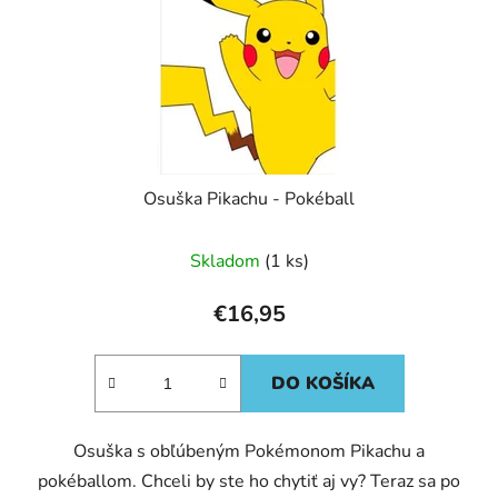
o
t
d
o
u
v
k
t
o
v
Osuška Pikachu - Pokéball
Skladom
(1 ks)
€16,95
DO KOŠÍKA
Osuška s obľúbeným Pokémonom Pikachu a
pokéballom. Chceli by ste ho chytiť aj vy? Teraz sa po