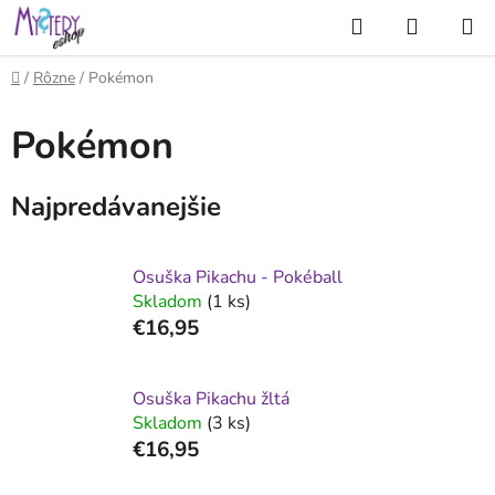
Prejsť
Hľadať
NÁKUP
na
KOŠÍK
obsah
Domov
/
Rôzne
/
Pokémon
Pokémon
Najpredávanejšie
Osuška Pikachu - Pokéball
Skladom
(1 ks)
€16,95
Osuška Pikachu žltá
Skladom
(3 ks)
€16,95