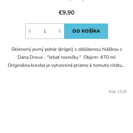
€9,90
DO KOŠÍKA
Sklenený pivný pohár (krígel) s obľúbenou hláškou z
Dana Dreva - "Jebať rosničky." Objem: 470 ml
Originálna kresba je vytvorená priamo k tomuto citátu...
Kód:
1526