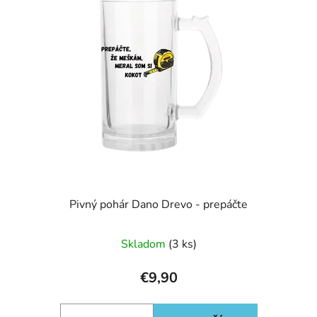
p
r
i
o
s
d
p
u
r
k
o
t
d
o
u
v
k
t
o
v
Pivný pohár Dano Drevo - prepáčte
Skladom
(3 ks)
€9,90