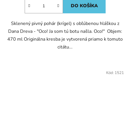
DO KOŠÍKA
Sklenený pivný pohár (krígel) s obľúbenou hláškou z
Dana Dreva - "Oco! Ja som tú botu našla. Oco!" Objem:
470 ml Originálna kresba je vytvorená priamo k tomuto
citátu...
Kód:
1521