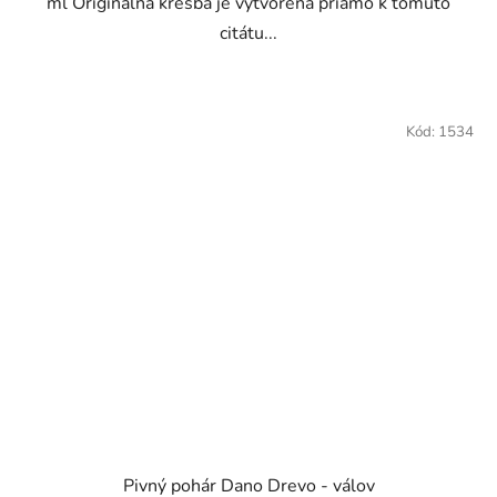
ml Originálna kresba je vytvorená priamo k tomuto
citátu...
Kód:
1534
Pivný pohár Dano Drevo - válov