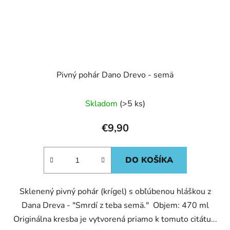
Pivný pohár Dano Drevo - semä
Skladom
(>5 ks)
€9,90
DO KOŠÍKA
Sklenený pivný pohár (krígel) s obľúbenou hláškou z
Dana Dreva - "Smrdí z teba semä." Objem: 470 ml
Originálna kresba je vytvorená priamo k tomuto citátu...