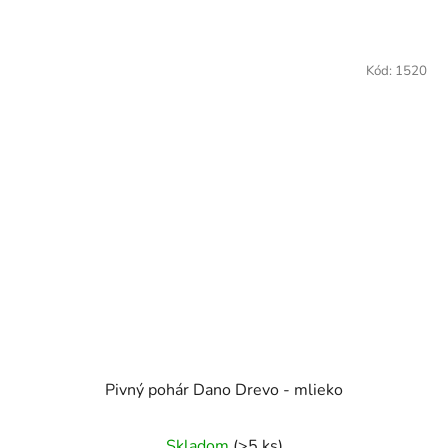
Kód:
1520
Pivný pohár Dano Drevo - mlieko
Skladom
(>5 ks)