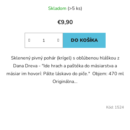
Skladom
(>5 ks)
€9,90
DO KOŠÍKA
Sklenený pivný pohár (krígel) s obľúbenou hláškou z
Dana Dreva - "Ide hrach a paštéka do mäsiarstva a
mäsiar im hovorí: Pálte láskavo do piče." Objem: 470 ml
Originálna...
Kód:
1524