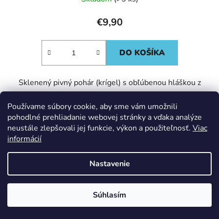
€9,90
DO KOŠÍKA
Sklenený pivný pohár (krígel) s obľúbenou hláškou z
Dana Dreva - "Už mi asi dva týždne stoja bradavky, až mi
Používame súbory cookie, aby sme vám umožnili
z toho mlieko vystrekuje." Objem: 470 ml Originálna
pohodlné prehliadanie webovej stránky a vďaka analýze
kresba...
neustále zlepšovali jej funkcie, výkon a použiteľnosť.
Viac
informácií
Nastavenie
Kód:
1519
Súhlasím