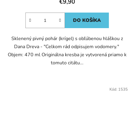
€9,90
DO KOŠÍKA
Sklenený pivný pohár (krígel) s obľúbenou hláškou z
Dana Dreva - "Celkom rád odpisujem vodomery."
Objem: 470 ml Originálna kresba je vytvorená priamo k
tomuto citátu...
Kód:
1535