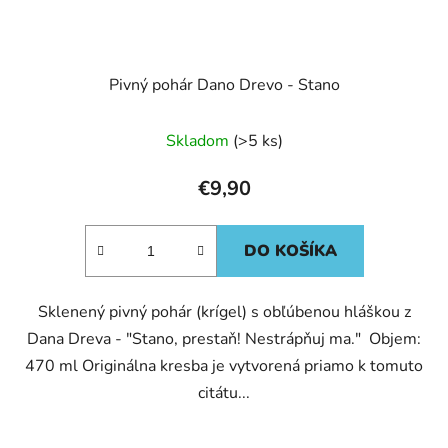
Pivný pohár Dano Drevo - Stano
Skladom
(>5 ks)
€9,90
DO KOŠÍKA
Sklenený pivný pohár (krígel) s obľúbenou hláškou z
Dana Dreva - "Stano, prestaň! Nestrápňuj ma." Objem:
470 ml Originálna kresba je vytvorená priamo k tomuto
citátu...