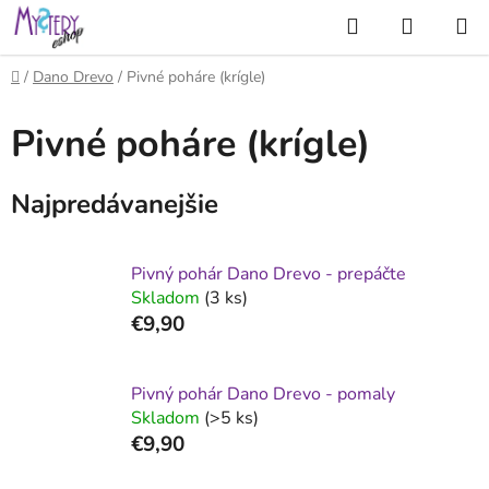
Prejsť
Hľadať
NÁKUP
na
KOŠÍK
obsah
Domov
/
Dano Drevo
/
Pivné poháre (krígle)
Pivné poháre (krígle)
Najpredávanejšie
Pivný pohár Dano Drevo - prepáčte
Skladom
(3 ks)
€9,90
Pivný pohár Dano Drevo - pomaly
Skladom
(>5 ks)
€9,90