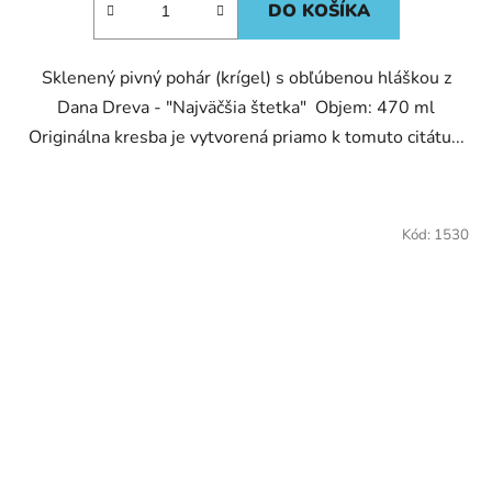
DO KOŠÍKA
Sklenený pivný pohár (krígel) s obľúbenou hláškou z
Dana Dreva - "Najväčšia štetka" Objem: 470 ml
Originálna kresba je vytvorená priamo k tomuto citátu...
Kód:
1530