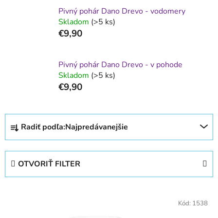
Pivný pohár Dano Drevo - vodomery
Skladom
(>5 ks)
€9,90
Pivný pohár Dano Drevo - v pohode
Skladom
(>5 ks)
€9,90
R
Radiť podľa:
Najpredávanejšie
a
d
e
OTVORIŤ FILTER
n
i
V
e
ý
Kód:
1538
p