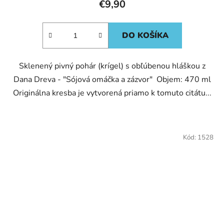
€9,90
DO KOŠÍKA
Sklenený pivný pohár (krígel) s obľúbenou hláškou z
Dana Dreva - "Sójová omáčka a zázvor" Objem: 470 ml
Originálna kresba je vytvorená priamo k tomuto citátu...
Kód:
1528