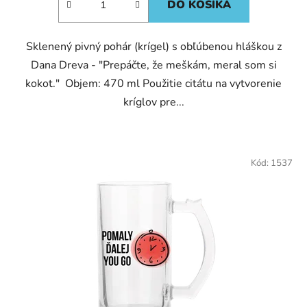
DO KOŠÍKA
Sklenený pivný pohár (krígel) s obľúbenou hláškou z
Dana Dreva - "Prepáčte, že meškám, meral som si
kokot." Objem: 470 ml Použitie citátu na vytvorenie
kríglov pre...
Kód:
1537