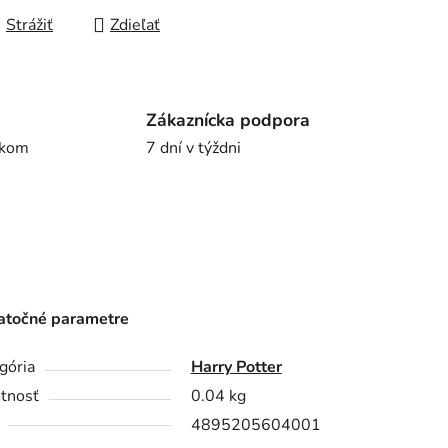
Strážiť
Zdieľať
Zákaznícka podpora
íkom
7 dní v týždni
točné parametre
gória
Harry Potter
tnosť
0.04 kg
4895205604001