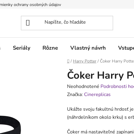
mienky ochrany osobných údajov
Obchodné podmienky pre poduj
s
Seriály
Rôzne
Vlastný návrh
Vstup
Domov
/
Harry Potter
/
Čoker Harry Potte
Čoker Harry P
Priemerné
Neohodnotené
Podrobnosti ho
hodnotenie
Značka:
Cinereplicas
produktu
Ukážte svoju fakultnú hrdosť
je
(náhrdelníkom okolo krku) s e
0,0
z
Čoker má nastaviteľné zapínani