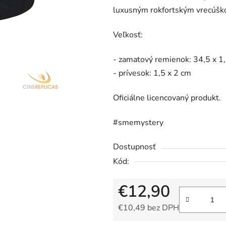
5
luxusným rokfortským vrecúškom
hviezdičiek.
Veľkosť:
- zamatový remienok: 34,5 x 1
- prívesok: 1,5 x 2 cm
Oficiálne licencovaný produkt.
#smemystery
Dostupnosť
Kód:
€12,90
€10,49 bez DPH
Jednotková cena: