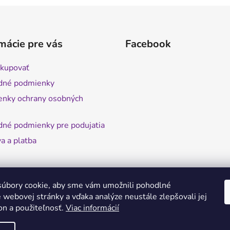
mácie pre vás
Facebook
kupovať
dné podmienky
nky ochrany osobných
né podmienky pre podujatia
a a platba
úbory cookie, aby sme vám umožnili pohodlné
 webovej stránky a vďaka analýze neustále zlepšovali jej
on a použiteľnosť.
Viac informácií