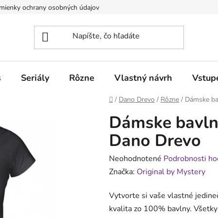
mienky ochrany osobných údajov
Obchodné podmienky pre poduj
s
Seriály
Rôzne
Vlastný návrh
Vstup
Domov
/
Dano Drevo
/
Rôzne
/
Dámske bav
Dámske bavlne
Dano Drevo
Priemerné
Neohodnotené
Podrobnosti ho
hodnotenie
Značka:
Original by Mystery
produktu
Vytvorte si vaše vlastné jedine
je
kvalita zo 100% bavlny. Všetky 
0,0