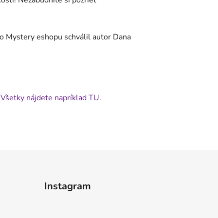
osti! Nezabudnite si pozrieť
k do Mystery eshopu schválil autor Dana
Všetky nájdete napríklad TU.
Instagram