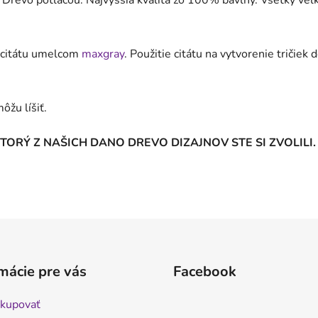
 Drevo potlačou. Najvyššia kvalita zo 100% bavlny. Všetky veľk
 citátu umelcom
maxgray
. Použitie citátu na vytvorenie tričie
ôžu líšiť.
ORÝ Z NAŠICH DANO DREVO DIZAJNOV STE SI ZVOLILI.
mácie pre vás
Facebook
kupovať