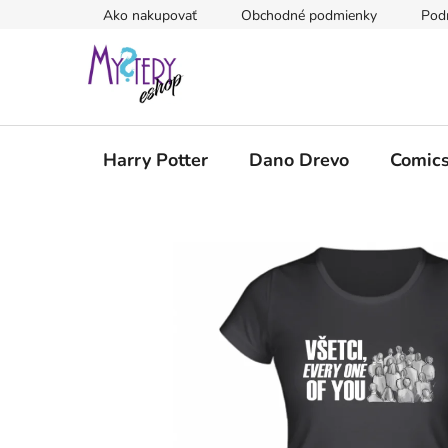
Prejsť
Ako nakupovať
Obchodné podmienky
Pod
na
obsah
Harry Potter
Dano Drevo
Comic