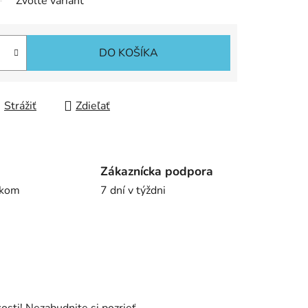
Zvoľte variant
DO KOŠÍKA
Strážiť
Zdieľať
Zákaznícka podpora
íkom
7 dní v týždni