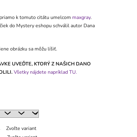
á priamo k tomuto citátu umelcom
maxgray
.
ričiek do Mystery eshopu schválil autor Dana
iene obrázku sa môžu líšiť.
VKE UVEĎTE, KTORÝ Z NAŠICH DANO
LILI.
Všetky nájdete napríklad TU.
Zvoľte variant