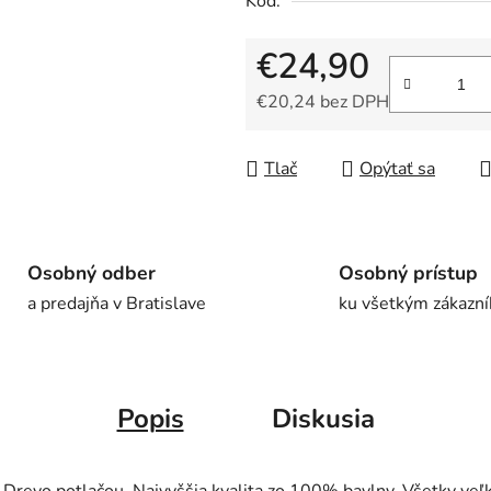
Kód:
€24,90
€20,24 bez DPH
Jednotková cena:
Tlač
Opýtať sa
Osobný odber
Osobný prístup
a predajňa v Bratislave
ku všetkým zákazn
Popis
Diskusia