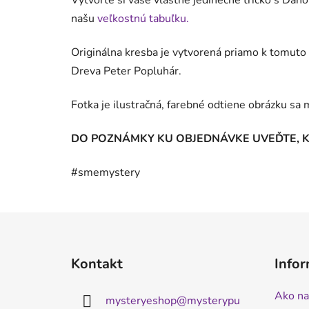
Vytvorte si vaše vlastné jedinečné tričko s Dano
našu
veľkostnú tabuľku.
Originálna kresba je vytvorená priamo k tomuto
Dreva Peter Popluhár.
Fotka je ilustračná, farebné odtiene obrázku sa m
DO POZNÁMKY KU OBJEDNÁVKE UVEĎTE, KT
#smemystery
Z
á
Kontakt
Infor
p
ä
Ako na
mysteryeshop
@
mysterypu
t