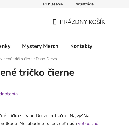
Prihlásenie
Registrácia
atia
Doprava a platba
PRÁZDNY KOŠÍK
NÁKUPNÝ
KOŠÍK
enky
Mystery Merch
Kontakty
lnené tričko čierne Dano Drevo
né tričko čierne
dnotenia
čné tričko s Dano Drevo potlačou. Najvyššia
veľkosti! Nezabudnite si pozrieť našu
veľkostnú