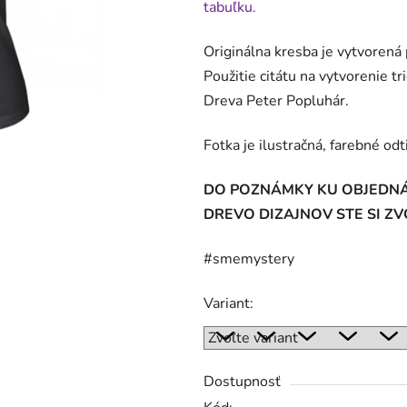
tabuľku.
z
5
Originálna kresba je vytvoren
hviezdičiek.
Použitie citátu na vytvorenie t
Dreva Peter Popluhár.
Fotka je ilustračná, farebné odt
DO POZNÁMKY KU OBJEDNÁ
DREVO DIZAJNOV STE SI ZVO
#smemystery
Variant:
Dostupnosť