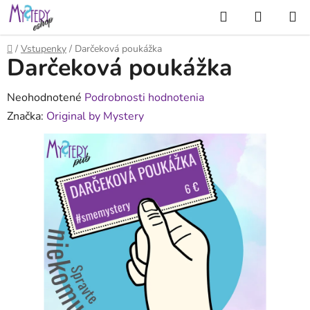
Prejsť
Hľadať
NÁKUP
na
KOŠÍK
obsah
Domov
/
Vstupenky
/
Darčeková poukážka
Darčeková poukážka
Priemerné
Neohodnotené
Podrobnosti hodnotenia
hodnotenie
Značka:
Original by Mystery
produktu
je
0,0
z
5
hviezdičiek.