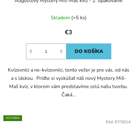
Augustový Mystery Miš-Maš kvíz - 2. opakovanie
Skladom
(>5 ks)
€3
DO KOŠÍKA
Kvízovníci a ne-kvízovníci, tento večer je pre vás, od nás
a s láskou. Príďte si vyskúšať náš nový Mystery Miš-
Maš kvíz, v ktorom vám predstavíme celú našu tvorbu.
Čaká...
NOVINKA
Kód:
97/S614