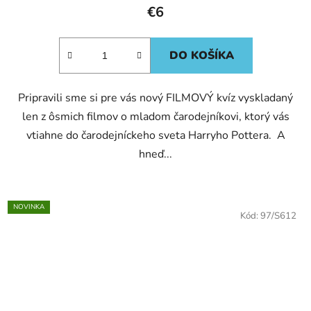
€6
DO KOŠÍKA
Pripravili sme si pre vás nový FILMOVÝ kvíz vyskladaný
len z ôsmich filmov o mladom čarodejníkovi, ktorý vás
vtiahne do čarodejníckeho sveta Harryho Pottera. A
hneď...
NOVINKA
Kód:
97/S612