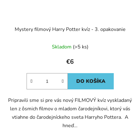
Mystery filmový Harry Potter kvíz - 3. opakovanie
Skladom
(>5 ks)
€6
DO KOŠÍKA
Pripravili sme si pre vás nový FILMOVÝ kvíz vyskladaný
len z ôsmich filmov o mladom čarodejníkovi, ktorý vás
vtiahne do čarodejníckeho sveta Harryho Pottera. A
hneď...