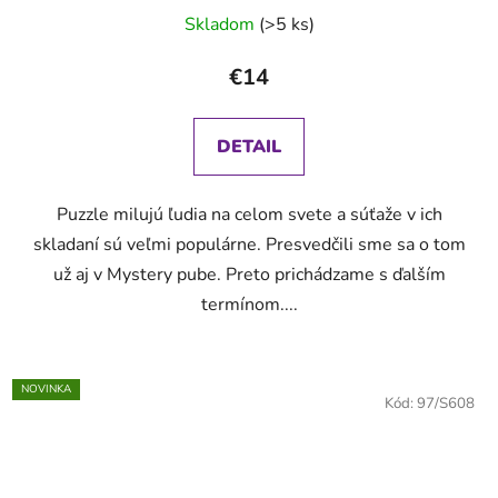
Skladom
(>5 ks)
€14
DETAIL
Puzzle milujú ľudia na celom svete a súťaže v ich
skladaní sú veľmi populárne. Presvedčili sme sa o tom
už aj v Mystery pube. Preto prichádzame s ďalším
termínom....
NOVINKA
Kód:
97/S608