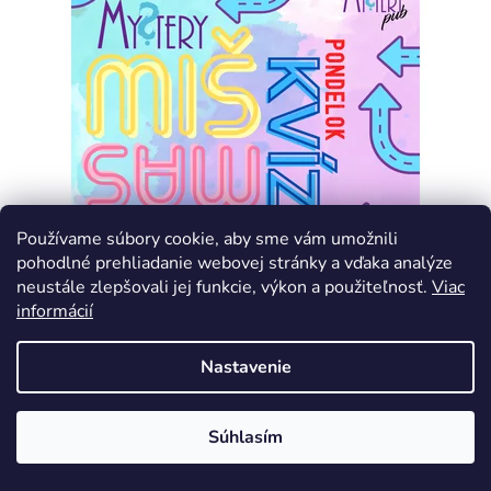
Používame súbory cookie, aby sme vám umožnili
pohodlné prehliadanie webovej stránky a vďaka analýze
neustále zlepšovali jej funkcie, výkon a použiteľnosť.
Viac
informácií
Augustový Mystery Miš-Maš kvíz - 3. opakovanie
Nastavenie
Skladom
(>5 ks)
Súhlasím
€3