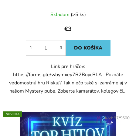
Skladom
(>5 ks)
€3
DO KOŠÍKA
Link pre hráčov:
https://forms.gle/wbymxey7R2BuycBLA Poznáte
vedomostnú hru Riskuj? Tak niečo také si zahráme aj v
našom Mystery pube. Zoberte kamarátov, kolegov či...
NOVINKA
Kód:
97/S600