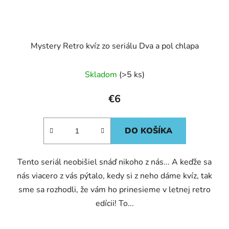
Mystery Retro kvíz zo seriálu Dva a pol chlapa
Skladom
(>5 ks)
€6
DO KOŠÍKA
Tento seriál neobišiel snáď nikoho z nás... A keďže sa
nás viacero z vás pýtalo, kedy si z neho dáme kvíz, tak
sme sa rozhodli, že vám ho prinesieme v letnej retro
edícii! To...