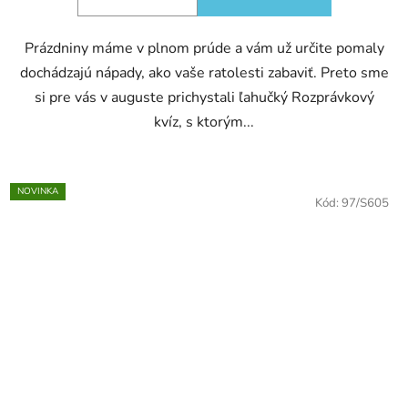
Prázdniny máme v plnom prúde a vám už určite pomaly
dochádzajú nápady, ako vaše ratolesti zabaviť. Preto sme
si pre vás v auguste prichystali ľahučký Rozprávkový
kvíz, s ktorým...
NOVINKA
Kód:
97/S605