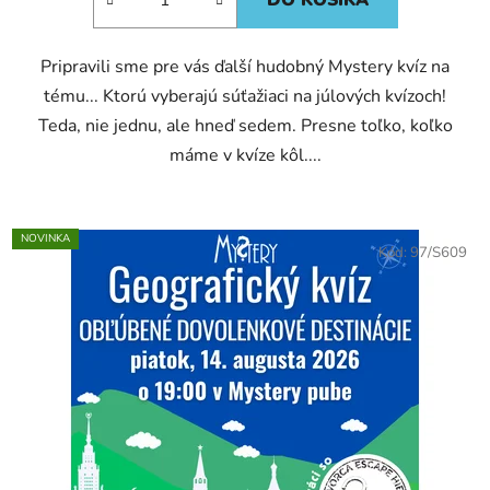
DO KOŠÍKA
Pripravili sme pre vás ďalší hudobný Mystery kvíz na
tému... Ktorú vyberajú súťažiaci na júlových kvízoch!
Teda, nie jednu, ale hneď sedem. Presne toľko, koľko
máme v kvíze kôl....
NOVINKA
Kód:
97/S609