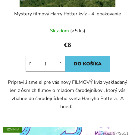
Mystery filmový Harry Potter kvíz - 4. opakovanie
Skladom
(>5 ks)
€6
DO KOŠÍKA
Pripravili sme si pre vás nový FILMOVÝ kvíz vyskladaný
len z ôsmich filmov o mladom čarodejníkovi, ktorý vás
vtiahne do čarodejníckeho sveta Harryho Pottera. A
hneď...
NOVINKA
Kód:
97/S611