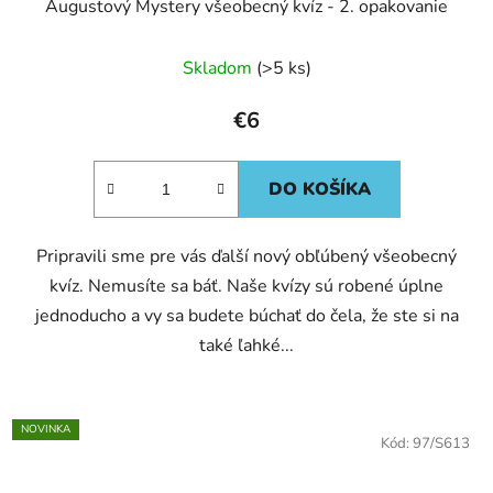
Augustový Mystery všeobecný kvíz - 2. opakovanie
Skladom
(>5 ks)
€6
DO KOŠÍKA
Pripravili sme pre vás ďalší nový obľúbený všeobecný
kvíz. Nemusíte sa báť. Naše kvízy sú robené úplne
jednoducho a vy sa budete búchať do čela, že ste si na
také ľahké...
NOVINKA
Kód:
97/S613