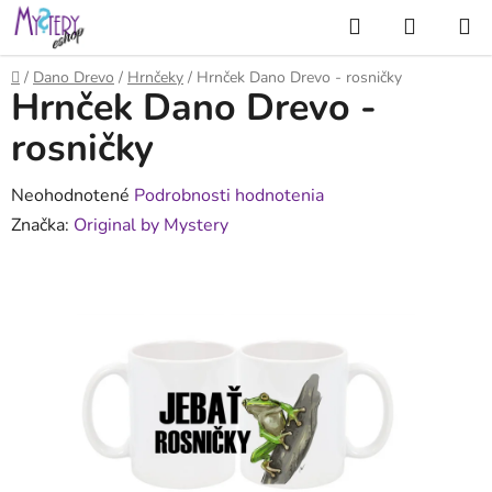
Prejsť
Hľadať
NÁKUP
na
KOŠÍK
obsah
Domov
/
Dano Drevo
/
Hrnčeky
/
Hrnček Dano Drevo - rosničky
Hrnček Dano Drevo -
rosničky
Priemerné
Neohodnotené
Podrobnosti hodnotenia
hodnotenie
Značka:
Original by Mystery
produktu
je
0,0
z
5
hviezdičiek.