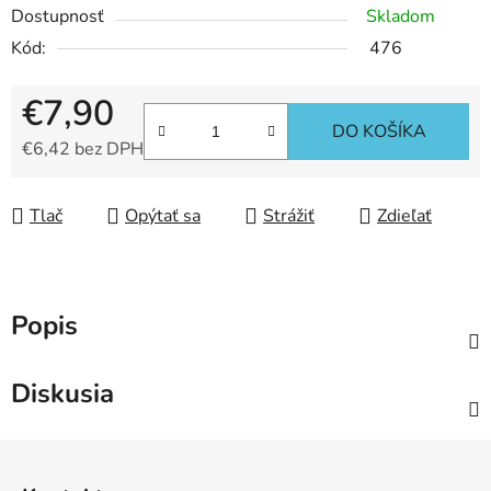
Dostupnosť
Skladom
Kód:
476
€7,90
DO KOŠÍKA
€6,42 bez DPH
Jednotková cena:
Tlač
Opýtať sa
Strážiť
Zdieľať
Popis
Diskusia
Z
á