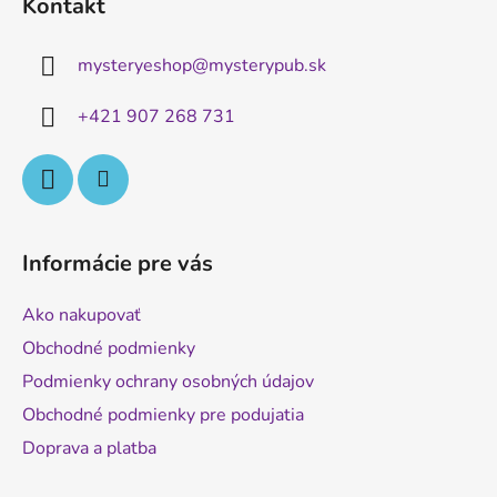
Kontakt
p
ä
mysteryeshop
@
mysterypub.sk
t
i
+421 907 268 731
e
Informácie pre vás
Ako nakupovať
Obchodné podmienky
Podmienky ochrany osobných údajov
Obchodné podmienky pre podujatia
Doprava a platba