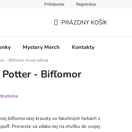
Prihlásenie
Registrácia
atia
Doprava a platba
PRÁZDNY KOŠÍK
NÁKUPNÝ
KOŠÍK
enky
Mystery Merch
Kontakty
er - Bifľomor (nová edícia)
 Potter - Bifľomor
dnotenia
tnej bifľomorskej kravaty vo fakultných farbách s
puff. Preneste sa vďaka nej na chvíľku do svojej