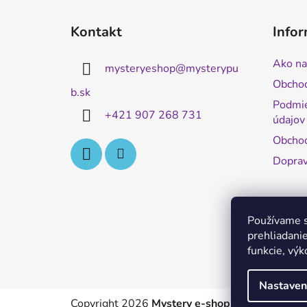
Z
á
Kontakt
Infor
p
ä
Ako na
mysteryeshop
@
mysterypu
t
Obcho
i
b.sk
Podmie
e
+421 907 268 731
údajov
Obchod
Doprav
Používame s
prehliadanie
funkcie, výk
Nastaven
Copyright 2026
Mystery e-shop
. Všetky práva 