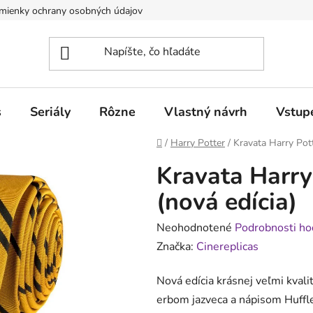
mienky ochrany osobných údajov
Obchodné podmienky pre poduj
s
Seriály
Rôzne
Vlastný návrh
Vstup
Domov
/
Harry Potter
/
Kravata Harry Pott
Kravata Harry
(nová edícia)
Priemerné
Neohodnotené
Podrobnosti ho
hodnotenie
Značka:
Cinereplicas
produktu
Nová edícia krásnej veľmi kvali
je
erbom jazveca a nápisom Huffle
0,0