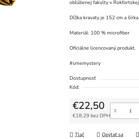
obľúbenej fakulty v Rokfortskej
z
5
Dĺžka kravaty je 152 cm a šírka
hviezdičiek.
Materiál: 100 % m
icrofiber
Oficiálne licencovaný produkt.
#smemystery
Dostupnosť
Kód:
€22,50
€18,29 bez DPH
Jednotková cena:
Tlač
Opýtať sa