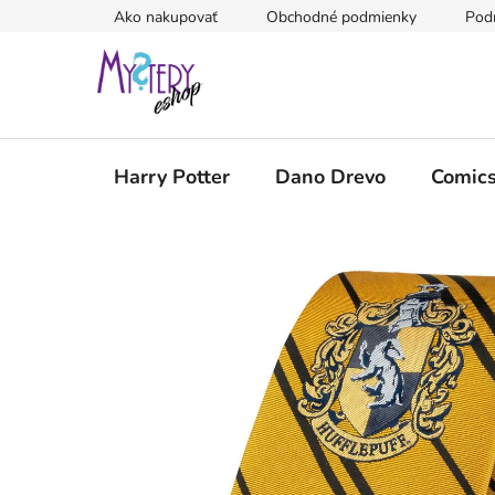
Prejsť
Ako nakupovať
Obchodné podmienky
Pod
na
obsah
Harry Potter
Dano Drevo
Comic