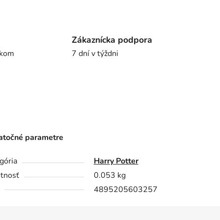
Zákaznícka podpora
íkom
7 dní v týždni
točné parametre
gória
Harry Potter
tnosť
0.053 kg
4895205603257