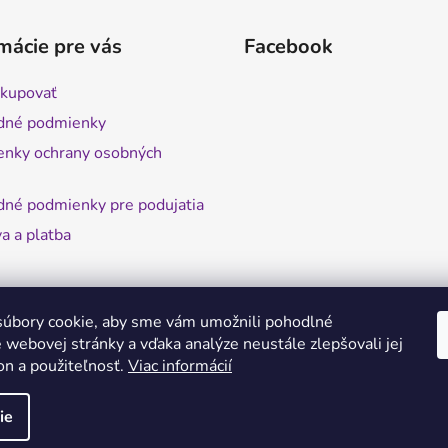
mácie pre vás
Facebook
kupovať
dné podmienky
nky ochrany osobných
né podmienky pre podujatia
a a platba
úbory cookie, aby sme vám umožnili pohodlné
 webovej stránky a vďaka analýze neustále zlepšovali jej
on a použiteľnosť.
Viac informácií
ie
vyhradené.