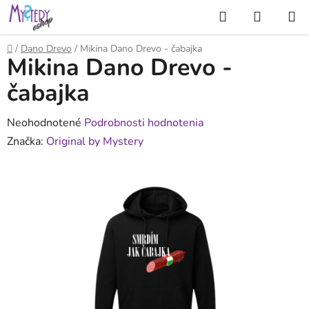
Prejsť
Hľadať
NÁKUP
na
KOŠÍK
obsah
Domov
/
Dano Drevo
/
Mikina Dano Drevo - čabajka
Mikina Dano Drevo -
čabajka
Priemerné
Neohodnotené
Podrobnosti hodnotenia
hodnotenie
Značka:
Original by Mystery
produktu
je
0,0
z
5
hviezdičiek.