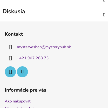
Diskusia
Z
á
Kontakt
p
ä
mysteryeshop
@
mysterypub.sk
t
i
+421 907 268 731
e
Informácie pre vás
Ako nakupovať