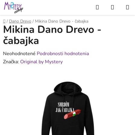
Prejsť
Hľadať
NÁKUP
na
KOŠÍK
obsah
Domov
/
Dano Drevo
/
Mikina Dano Drevo - čabajka
Mikina Dano Drevo -
čabajka
Priemerné
Neohodnotené
Podrobnosti hodnotenia
hodnotenie
Značka:
Original by Mystery
produktu
je
0,0
z
5
hviezdičiek.