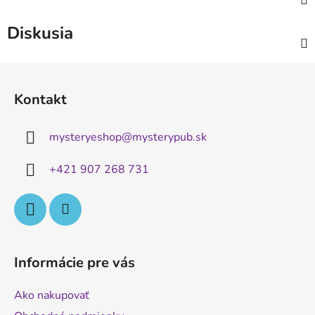
Diskusia
Z
á
Kontakt
p
ä
mysteryeshop
@
mysterypub.sk
t
i
+421 907 268 731
e
Informácie pre vás
Ako nakupovať