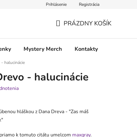
Prihlásenie
Registrácia
atia
Doprava a platba
PRÁZDNY KOŠÍK
NÁKUPNÝ
KOŠÍK
enky
Mystery Merch
Kontakty
- halucinácie
revo - halucinácie
dnotenia
úbenou hláškou z Dana Dreva - "
Zas máš
k
"
á priamo k tomuto citátu umelcom
maxgray
.