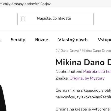
mienky ochrany osobných údajov
Obchodné podmienky pre poduj
s
Seriály
Rôzne
Vlastný návrh
Vstup
Domov
/
Dano Drevo
/
Mikina Dano Drevo 
Mikina Dano D
Priemerné
Neohodnotené
Podrobnosti ho
hodnotenie
Značka:
Original by Mystery
produktu
Čierna mikina s kapucňou s obľ
je
halucinácie, ty skoksovaný feťá
0,0
z
Originálna kresba je vytvoren