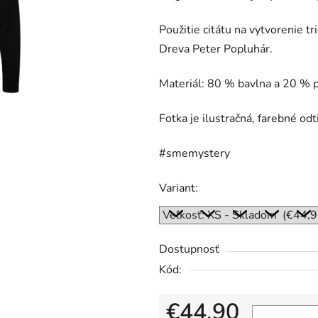
5
hviezdičiek.
Použitie citátu na vytvorenie t
Dreva Peter Popluhár.
Materiál: 80 % bavlna a 20 %
Fotka je ilustračná, farebné odt
#smemystery
Variant:
Dostupnosť
Kód:
€44,90