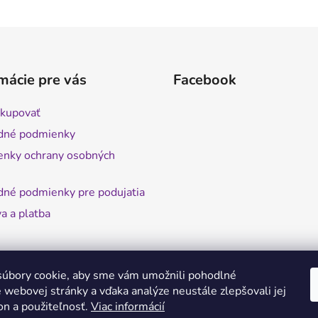
mácie pre vás
Facebook
kupovať
dné podmienky
nky ochrany osobných
né podmienky pre podujatia
a a platba
úbory cookie, aby sme vám umožnili pohodlné
 webovej stránky a vďaka analýze neustále zlepšovali jej
on a použiteľnosť.
Viac informácií