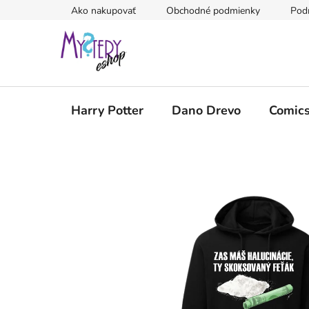
Prejsť
Ako nakupovať
Obchodné podmienky
Pod
na
obsah
Harry Potter
Dano Drevo
Comic