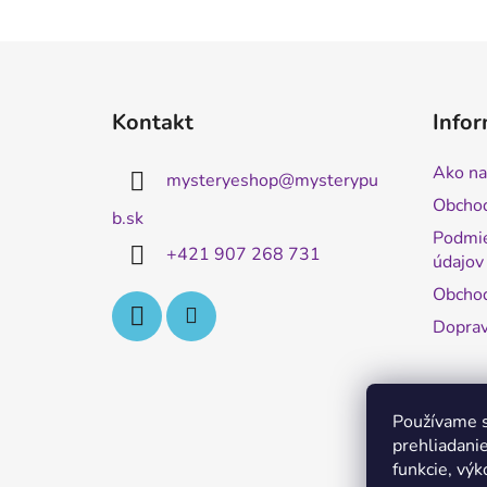
Z
á
Kontakt
Infor
p
ä
Ako na
mysteryeshop
@
mysterypu
t
Obcho
i
b.sk
Podmie
e
+421 907 268 731
údajov
Obchod
Doprav
Používame s
prehliadanie
funkcie, výk