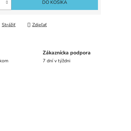
DO KOŠÍKA
Strážiť
Zdieľať
Zákaznícka podpora
íkom
7 dní v týždni