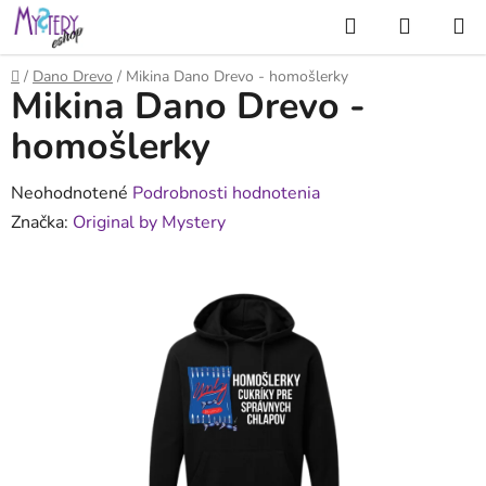
Prejsť
Hľadať
NÁKUP
na
KOŠÍK
obsah
Domov
/
Dano Drevo
/
Mikina Dano Drevo - homošlerky
Mikina Dano Drevo -
homošlerky
Priemerné
Neohodnotené
Podrobnosti hodnotenia
hodnotenie
Značka:
Original by Mystery
produktu
je
0,0
z
5
hviezdičiek.