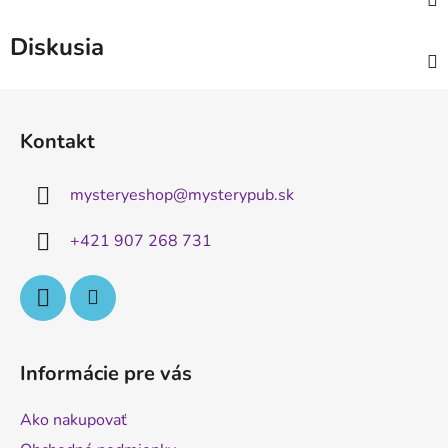
Diskusia
Z
á
Kontakt
p
ä
mysteryeshop
@
mysterypub.sk
t
i
+421 907 268 731
e
Informácie pre vás
Ako nakupovať