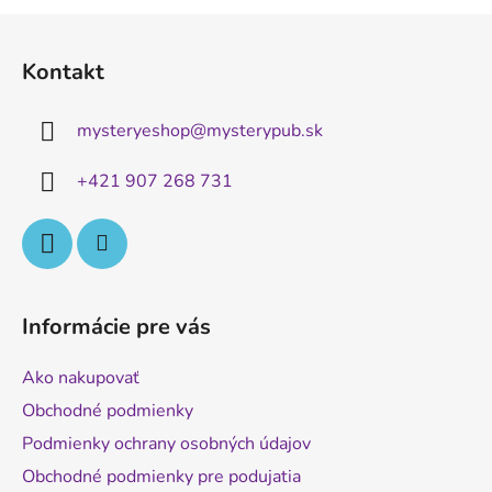
Z
á
Kontakt
p
ä
mysteryeshop
@
mysterypub.sk
t
i
+421 907 268 731
e
Informácie pre vás
Ako nakupovať
Obchodné podmienky
Podmienky ochrany osobných údajov
Obchodné podmienky pre podujatia