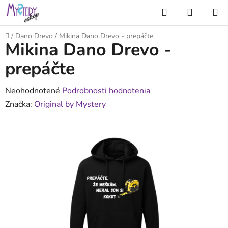
Prejsť
Hľadať
NÁKUP
na
KOŠÍK
obsah
Domov
/
Dano Drevo
/
Mikina Dano Drevo - prepáčte
Mikina Dano Drevo -
prepáčte
Priemerné
Neohodnotené
Podrobnosti hodnotenia
hodnotenie
Značka:
Original by Mystery
produktu
je
0,0
z
5
hviezdičiek.