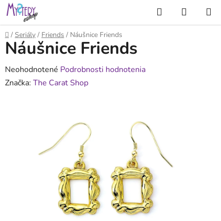
Prejsť
Hľadať
NÁKUP
na
KOŠÍK
obsah
Domov
/
Seriály
/
Friends
/
Náušnice Friends
Náušnice Friends
Priemerné
Neohodnotené
Podrobnosti hodnotenia
hodnotenie
Značka:
The Carat Shop
produktu
je
0,0
z
5
hviezdičiek.