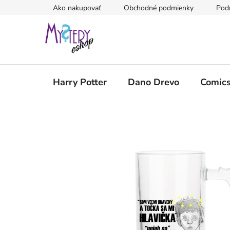
Prejsť
Ako nakupovať
Obchodné podmienky
Pod
na
obsah
Harry Potter
Dano Drevo
Comic