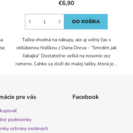
€6,90
DO KOŠÍKA
na
Taška vhodná na nákupy, ale aj voľný čas s
sba
obľúbenou hláškou z Dana Dreva - “Smrdím jak
čabajka” Dostatočne veľká na nosenie cez
rameno. Ľahko sa zloží do malej tašky, ktorá je...
mácie pre vás
Facebook
kupovať
dné podmienky
nky ochrany osobných