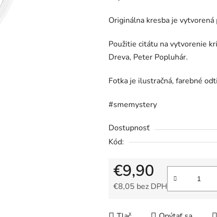
5
hviezdičiek.
Originálna kresba je vytvoren
Použitie citátu na vytvorenie k
Dreva, Peter Popluhár.
Fotka je ilustračná, farebné odt
#smemystery
Dostupnosť
Kód:
€9,90
€8,05 bez DPH
Jednotková cena:
Tlač
Opýtať sa