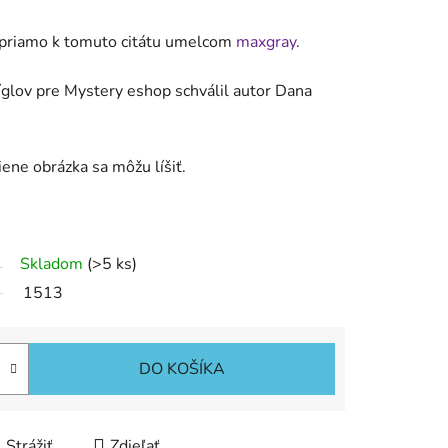
á priamo k tomuto citátu umelcom
maxgray
.
ríglov pre Mystery eshop schválil autor Dana
iene obrázka sa môžu líšiť.
Skladom
(>5 ks)
1513
DO KOŠÍKA
Strážiť
Zdieľať