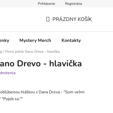
Prihlásenie
Registrácia
atia
Doprava a platba
PRÁZDNY KOŠÍK
NÁKUPNÝ
KOŠÍK
enky
Mystery Merch
Kontakty
e)
/
Pivný pohár Dano Drevo - hlavička
ano Drevo - hlavička
dnotenia
s obľúbenou hláškou z Dana Dreva - "
Som veľmi
" "Pojeb sa.
"
"