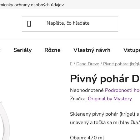
mienky ochrany osobných údajov
Obchodné podmienky pre poduj
s
Seriály
Rôzne
Vlastný návrh
Vstup
Domov
/
Dano Drevo
/
Pivné poháre (krígl
Pivný pohár D
Priemerné
Neohodnotené
Podrobnosti ho
hodnotenie
Značka:
Original by Mystery
produktu
Sklenený pivný pohár (krígel) 
je
unavený a točká sa mi hlavička.
0,0
z
Objem: 470 ml