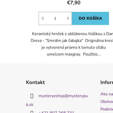
€7,90
DO KOŠÍKA
Keramický hrnček s obľúbenou hláškou z Da
Dreva - "Smrdím jak čabajka" Originálna kre
je vytvorená priamo k tomuto citátu
umelcom maxgray. Použitie...
Z
á
Kontakt
Infor
p
ä
Ako na
mysteryeshop
@
mysterypu
t
Obcho
i
b.sk
Podmie
e
+421 907 268 731