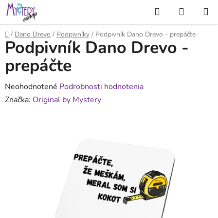
Prejsť
Hľadať
NÁKUP
na
KOŠÍK
obsah
Domov
/
Dano Drevo
/
Podpivníky
/
Podpivník Dano Drevo - prepáčte
Podpivník Dano Drevo -
prepáčte
Priemerné
Neohodnotené
Podrobnosti hodnotenia
hodnotenie
Značka:
Original by Mystery
produktu
je
0,0
z
5
hviezdičiek.