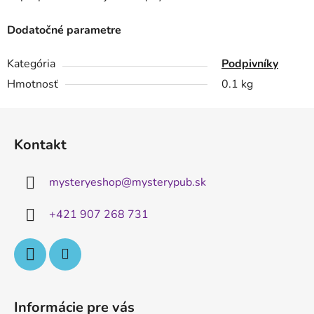
Dodatočné parametre
Kategória
Podpivníky
Hmotnosť
0.1 kg
Z
á
Kontakt
p
ä
mysteryeshop
@
mysterypub.sk
t
i
+421 907 268 731
e
Informácie pre vás