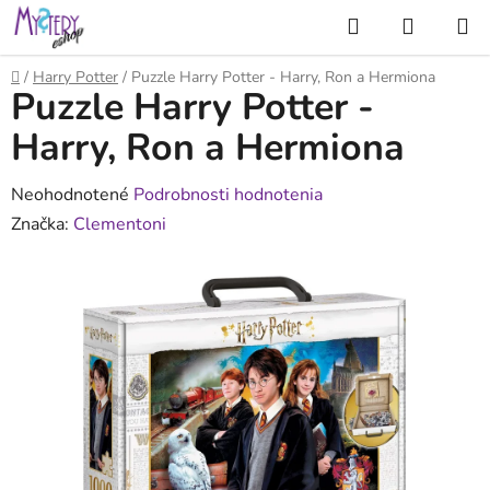
Prejsť
Hľadať
NÁKUP
na
KOŠÍK
obsah
Domov
/
Harry Potter
/
Puzzle Harry Potter - Harry, Ron a Hermiona
Puzzle Harry Potter -
Harry, Ron a Hermiona
Priemerné
Neohodnotené
Podrobnosti hodnotenia
hodnotenie
Značka:
Clementoni
produktu
je
0,0
z
5
hviezdičiek.