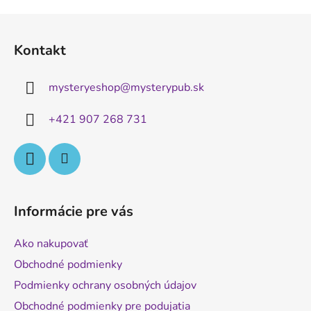
Z
á
Kontakt
p
ä
mysteryeshop
@
mysterypub.sk
t
i
+421 907 268 731
e
Informácie pre vás
Ako nakupovať
Obchodné podmienky
Podmienky ochrany osobných údajov
Obchodné podmienky pre podujatia