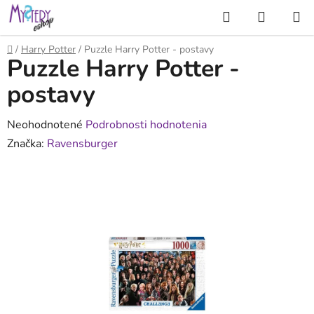
Prejsť
Hľadať
NÁKUP
na
KOŠÍK
obsah
Domov
/
Harry Potter
/
Puzzle Harry Potter - postavy
Puzzle Harry Potter -
postavy
Priemerné
Neohodnotené
Podrobnosti hodnotenia
hodnotenie
Značka:
Ravensburger
produktu
je
0,0
z
5
hviezdičiek.