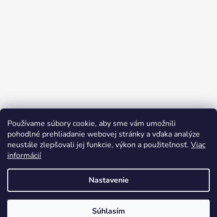
Používame súbory cookie, aby sme vám umožnili
pohodlné prehliadanie webovej stránky a vďaka analýze
neustále zlepšovali jej funkcie, výkon a použiteľnosť.
Viac
informácií
Sledovať na Instagrame
Nastavenie
Vytvoril Shoptet
Súhlasím
Copyright 2026
Mystery e-shop
. Všetky práva