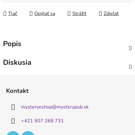
Jednotková cena:
Tlač
Opýtať sa
Strážiť
Zdieľať
Popis
Diskusia
Z
á
Kontakt
p
ä
mysteryeshop
@
mysterypub.sk
t
i
+421 907 268 731
e