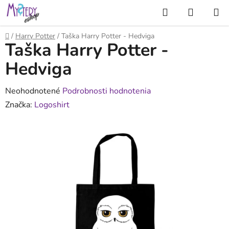
Prejsť
Hľadať
NÁKUP
na
KOŠÍK
obsah
Domov
/
Harry Potter
/
Taška Harry Potter - Hedviga
Taška Harry Potter -
Hedviga
Priemerné
Neohodnotené
Podrobnosti hodnotenia
hodnotenie
Značka:
Logoshirt
produktu
je
0,0
z
5
hviezdičiek.