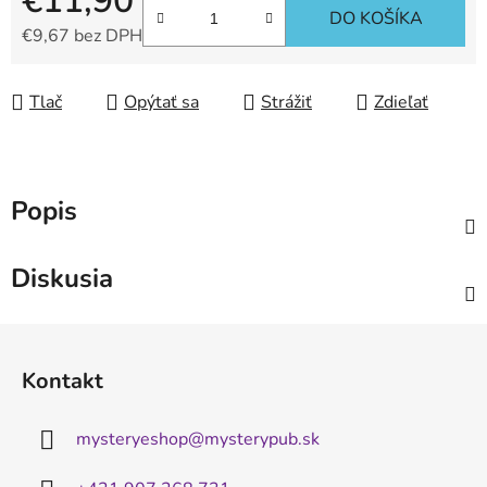
€11,90
DO KOŠÍKA
€9,67 bez DPH
Jednotková cena:
Tlač
Opýtať sa
Strážiť
Zdieľať
Popis
Diskusia
Z
á
Kontakt
p
ä
mysteryeshop
@
mysterypub.sk
t
i