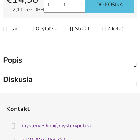
DO KOŠÍKA
€12,11 bez DPH
Jednotková cena:
Tlač
Opýtať sa
Strážiť
Zdieľať
Popis
Diskusia
Z
á
Kontakt
p
ä
mysteryeshop
@
mysterypub.sk
t
i