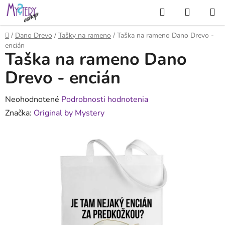
Prejsť
Hľadať
NÁKUP
na
KOŠÍK
obsah
Domov
/
Dano Drevo
/
Tašky na rameno
/
Taška na rameno Dano Drevo -
encián
Taška na rameno Dano
Drevo - encián
Priemerné
Neohodnotené
Podrobnosti hodnotenia
hodnotenie
Značka:
Original by Mystery
produktu
je
0,0
z
5
hviezdičiek.