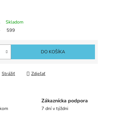
Skladom
599
DO KOŠÍKA
Strážiť
Zdieľať
Zákaznícka podpora
íkom
7 dní v týždni