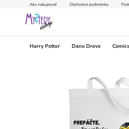
Prejsť
Ako nakupovať
Obchodné podmienky
Pod
na
obsah
Harry Potter
Dano Drevo
Comic