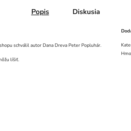
Popis
Diskusia
Doda
Kate
eshopu schválil autor Dana Dreva Peter Popluhár.
Hmo
ôžu líšiť.