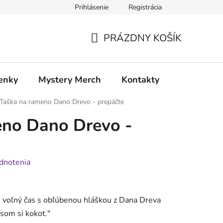
Prihlásenie
Registrácia
atia
Doprava a platba
PRÁZDNY KOŠÍK
NÁKUPNÝ
KOŠÍK
enky
Mystery Merch
Kontakty
Taška na rameno Dano Drevo - prepáčte
eno Dano Drevo -
dnotenia
j voľný čas s obľúbenou hláškou z Dana Dreva
som si kokot."