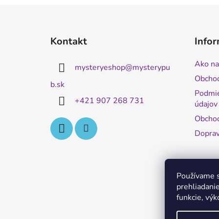
Z
á
Kontakt
Infor
p
ä
Ako na
mysteryeshop
@
mysterypu
t
Obcho
i
b.sk
Podmie
e
+421 907 268 731
údajov
Obchod
Doprav
Používame s
prehliadanie
funkcie, výk