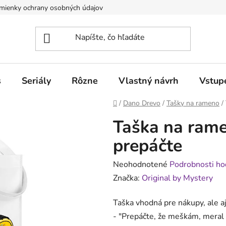
mienky ochrany osobných údajov
Obchodné podmienky pre poduj
s
Seriály
Rôzne
Vlastný návrh
Vstup
Domov
/
Dano Drevo
/
Tašky na rameno
/
Taška na ram
prepáčte
Priemerné
Neohodnotené
Podrobnosti ho
hodnotenie
Značka:
Original by Mystery
produktu
Taška vhodná pre nákupy, ale a
je
-
"Prepáčte, že meškám, meral 
0,0