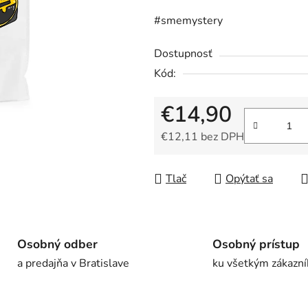
z
#smemystery
5
hviezdičiek.
Dostupnosť
Kód:
€14,90
€12,11 bez DPH
Jednotková cena:
Tlač
Opýtať sa
Osobný odber
Osobný prístup
a predajňa v Bratislave
ku všetkým zákazn