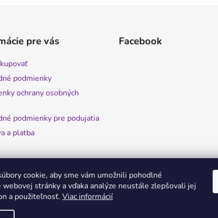
mácie pre vás
Facebook
kupovať
dné podmienky
nky ochrany osobných
né podmienky pre podujatia
a a platba
úbory cookie, aby sme vám umožnili pohodlné
 webovej stránky a vďaka analýze neustále zlepšovali jej
on a použiteľnosť.
Viac informácií