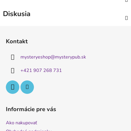
Diskusia
Z
á
Kontakt
p
ä
mysteryeshop
@
mysterypub.sk
t
i
+421 907 268 731
e
Informácie pre vás
Ako nakupovať