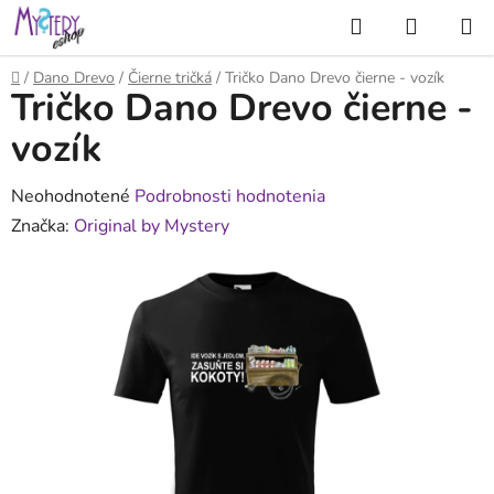
Prejsť
Hľadať
NÁKUP
na
KOŠÍK
obsah
Domov
/
Dano Drevo
/
Čierne tričká
/
Tričko Dano Drevo čierne - vozík
Tričko Dano Drevo čierne -
vozík
Priemerné
Neohodnotené
Podrobnosti hodnotenia
hodnotenie
Značka:
Original by Mystery
produktu
je
0,0
z
5
hviezdičiek.