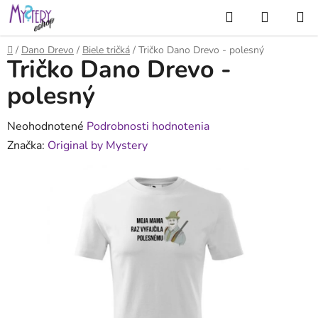
Prejsť
Hľadať
NÁKUP
na
KOŠÍK
obsah
Domov
/
Dano Drevo
/
Biele tričká
/
Tričko Dano Drevo - polesný
Tričko Dano Drevo -
polesný
Priemerné
Neohodnotené
Podrobnosti hodnotenia
hodnotenie
Značka:
Original by Mystery
produktu
je
0,0
z
5
hviezdičiek.