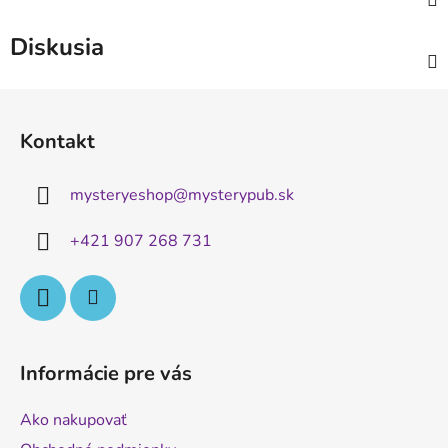
Diskusia
Z
á
Kontakt
p
ä
mysteryeshop
@
mysterypub.sk
t
i
+421 907 268 731
e
Informácie pre vás
Ako nakupovať