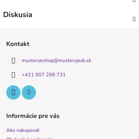
Diskusia
Z
á
Kontakt
p
ä
mysteryeshop
@
mysterypub.sk
t
i
+421 907 268 731
e
Informácie pre vás
Ako nakupovať