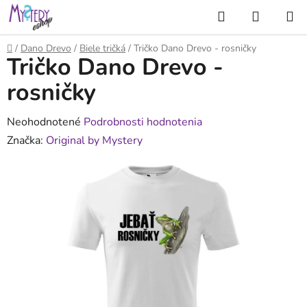
Prejsť
Hľadať
NÁKUP
na
KOŠÍK
obsah
Domov
/
Dano Drevo
/
Biele tričká
/
Tričko Dano Drevo - rosničky
Tričko Dano Drevo -
rosničky
Priemerné
Neohodnotené
Podrobnosti hodnotenia
hodnotenie
Značka:
Original by Mystery
produktu
je
0,0
z
5
hviezdičiek.