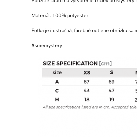
Použitie citátu na vytvorenie tričiek do Myster
Materiál: 100%
polyester
Fotka je ilustračná, farebné odtiene obrázku sa m
#smemystery