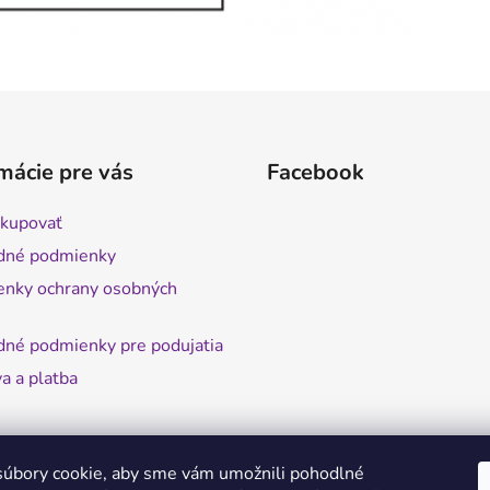
mácie pre vás
Facebook
kupovať
dné podmienky
nky ochrany osobných
né podmienky pre podujatia
a a platba
úbory cookie, aby sme vám umožnili pohodlné