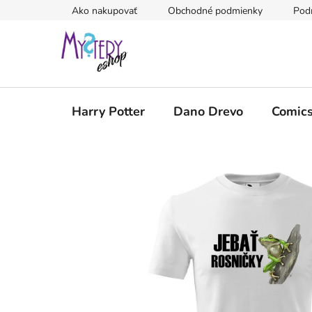
Prejsť
Ako nakupovať
Obchodné podmienky
Pod
na
obsah
Harry Potter
Dano Drevo
Comic