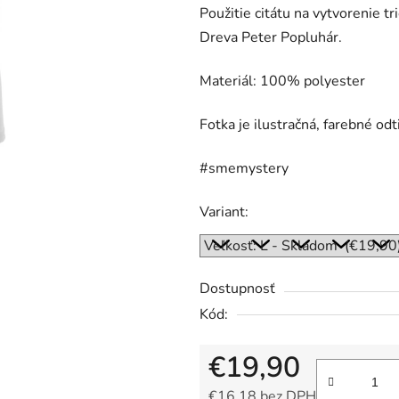
5
Použitie citátu na vytvorenie t
hviezdičiek.
Dreva Peter Popluhár.
Materiál: 100%
polyester
Fotka je ilustračná, farebné odt
#smemystery
Variant:
Dostupnosť
Kód:
€19,90
€16,18 bez DPH