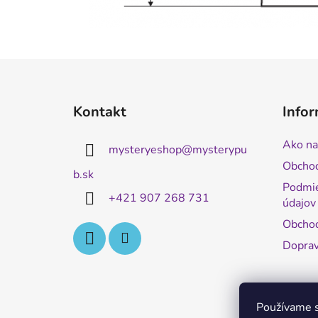
Z
á
Kontakt
Infor
p
ä
Ako na
mysteryeshop
@
mysterypu
t
Obcho
i
b.sk
Podmie
e
+421 907 268 731
údajov
Obchod
Doprav
Používame s