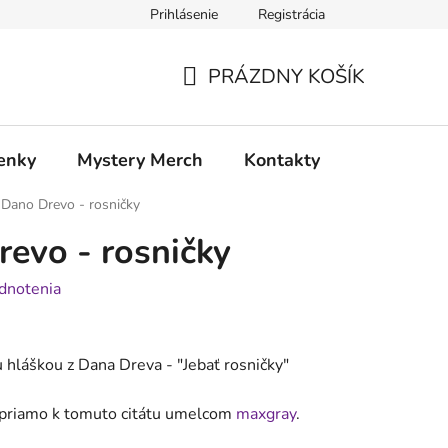
Prihlásenie
Registrácia
atia
Doprava a platba
PRÁZDNY KOŠÍK
NÁKUPNÝ
KOŠÍK
enky
Mystery Merch
Kontakty
 Dano Drevo - rosničky
revo - rosničky
dnotenia
u hláškou z Dana Dreva - "
Jebať rosničky
"
á priamo k tomuto citátu umelcom
maxgray
.