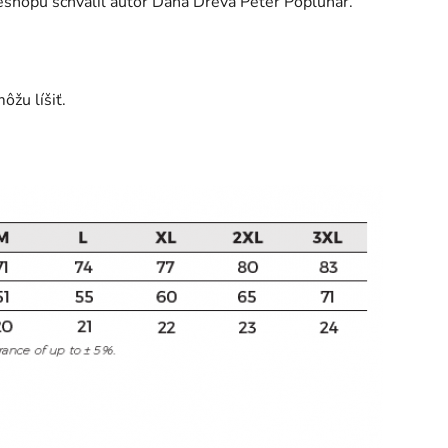
y eshopu schválil autor Dana Dreva Peter Popluhár.
ôžu líšiť.