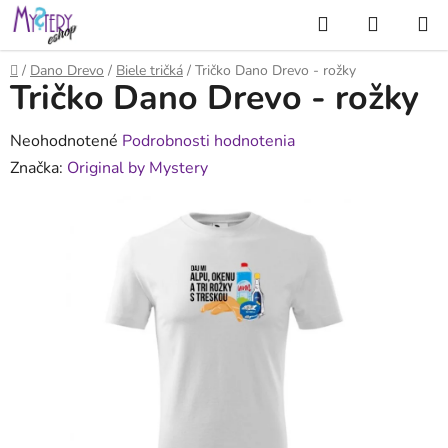
Prejsť
Hľadať
NÁKUP
na
KOŠÍK
obsah
Domov
/
Dano Drevo
/
Biele tričká
/
Tričko Dano Drevo - rožky
Tričko Dano Drevo - rožky
Priemerné
Neohodnotené
Podrobnosti hodnotenia
hodnotenie
Značka:
Original by Mystery
produktu
je
0,0
z
5
hviezdičiek.