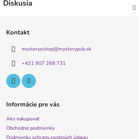
Diskusia
Z
á
Kontakt
p
ä
mysteryeshop
@
mysterypub.sk
t
i
+421 907 268 731
e
Informácie pre vás
Ako nakupovať
Obchodné podmienky
Podmienky ochrany osobných údajov