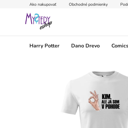
Prejsť
Ako nakupovať
Obchodné podmienky
Pod
na
obsah
Harry Potter
Dano Drevo
Comic