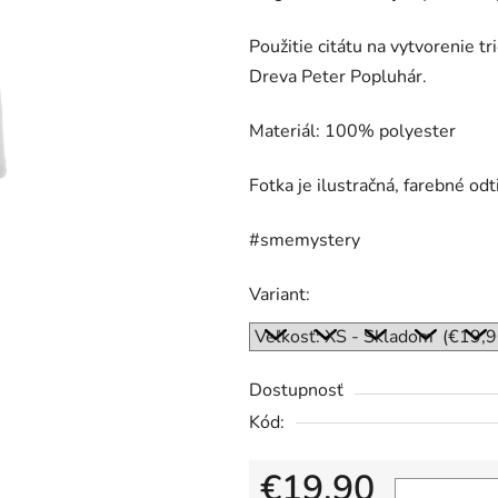
5
hviezdičiek.
Použitie citátu na vytvorenie t
Dreva Peter Popluhár.
Materiál: 100%
polyester
Fotka je ilustračná, farebné odt
#smemystery
Variant:
Dostupnosť
Kód:
€19,90