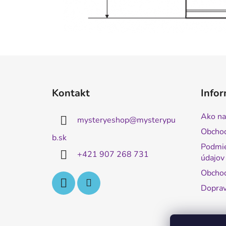
Z
á
Kontakt
Infor
p
ä
Ako na
mysteryeshop
@
mysterypu
t
Obcho
i
b.sk
Podmie
e
+421 907 268 731
údajov
Obchod
Doprav