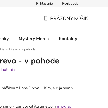
Prihlásenie
Registrácia
atia
Doprava a platba
PRÁZDNY KOŠÍK
NÁKUPNÝ
KOŠÍK
enky
Mystery Merch
Kontakty
o Dano Drevo - v pohode
revo - v pohode
dnotenia
u hláškou z Dana Dreva - "
Kim, ale ja som v
á priamo k tomuto citátu umelcom
maxgray
.