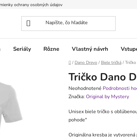
mienky ochrany osobných údajov
Obchodné podmienky pre poduj
s
Seriály
Rôzne
Vlastný návrh
Vstup
Domov
/
Dano Drevo
/
Biele tričká
/
Tričk
Tričko Dano D
Priemerné
Neohodnotené
Podrobnosti ho
hodnotenie
Značka:
Original by Mystery
produktu
Unisex biele tričko s obľúbeno
je
pohode
"
0,0
z
Originálna kresba je vytvoren