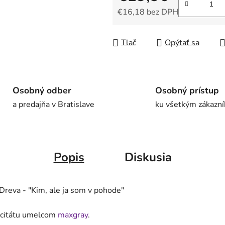
€16,18 bez DPH
Jednotková cena:
Tlač
Opýtať sa
Osobný odber
Osobný prístup
a predajňa v Bratislave
ku všetkým zákazn
Popis
Diskusia
Dreva - "
Kim, ale ja som v pohode
"
o citátu umelcom
maxgray
.