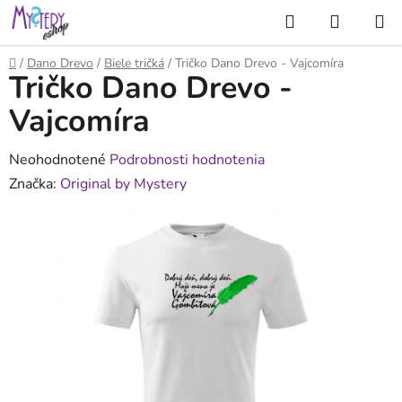
Prejsť
Hľadať
NÁKUP
na
KOŠÍK
obsah
Domov
/
Dano Drevo
/
Biele tričká
/
Tričko Dano Drevo - Vajcomíra
Tričko Dano Drevo -
Vajcomíra
Priemerné
Neohodnotené
Podrobnosti hodnotenia
hodnotenie
Značka:
Original by Mystery
produktu
je
0,0
z
5
hviezdičiek.