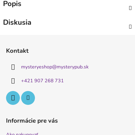
Popis
Diskusia
Z
á
Kontakt
p
ä
mysteryeshop
@
mysterypub.sk
t
i
+421 907 268 731
e
Informácie pre vás
Ako nakupovať