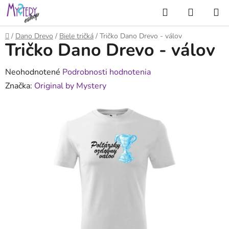
Prejsť
Hľadať
NÁKUP
na
KOŠÍK
obsah
Domov
/
Dano Drevo
/
Biele tričká
/
Tričko Dano Drevo - válov
Tričko Dano Drevo - válov
Priemerné
Neohodnotené
Podrobnosti hodnotenia
hodnotenie
Značka:
Original by Mystery
produktu
je
0,0
z
5
hviezdičiek.