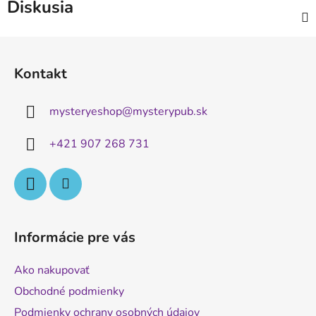
Diskusia
Z
á
Kontakt
p
ä
mysteryeshop
@
mysterypub.sk
t
i
+421 907 268 731
e
Informácie pre vás
Ako nakupovať
Obchodné podmienky
Podmienky ochrany osobných údajov