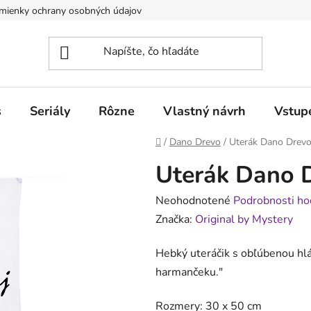
mienky ochrany osobných údajov
Obchodné podmienky pre poduj
s
Seriály
Rôzne
Vlastný návrh
Vstup
Domov
/
Dano Drevo
/
Uterák Dano Drevo
Uterák Dano 
Priemerné
Neohodnotené
Podrobnosti ho
hodnotenie
Značka:
Original by Mystery
produktu
Hebký uteráčik s obľúbenou hlá
je
harmančeku
.
"
0,0
z
Rozmery: 30 x 50 cm