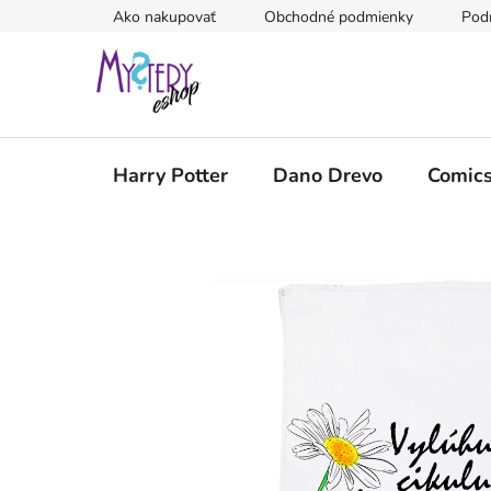
Prejsť
Ako nakupovať
Obchodné podmienky
Pod
na
obsah
Harry Potter
Dano Drevo
Comic