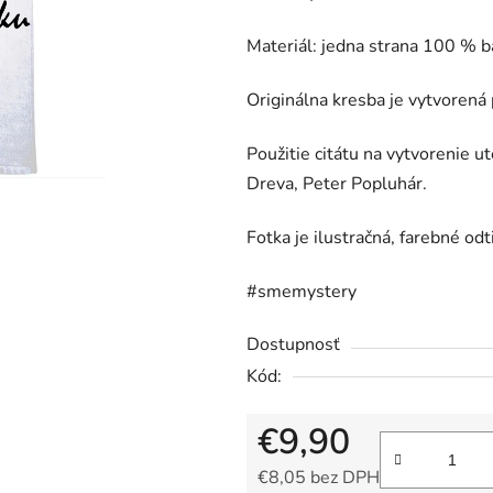
5
hviezdičiek.
Materiál: jedna strana 100 % 
Originálna kresba je vytvoren
Použitie citátu na vytvorenie 
Dreva, Peter Popluhár.
Fotka je ilustračná, farebné odt
#smemystery
Dostupnosť
Kód:
€9,90
€8,05 bez DPH