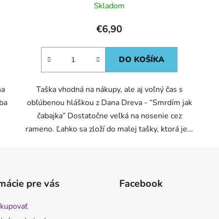
Skladom
€6,90
DO KOŠÍKA
na
Taška vhodná na nákupy, ale aj voľný čas s
sba
obľúbenou hláškou z Dana Dreva - “Smrdím jak
čabajka” Dostatočne veľká na nosenie cez
rameno. Ľahko sa zloží do malej tašky, ktorá je...
mácie pre vás
Facebook
kupovať