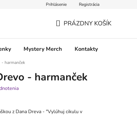
Prihlásenie
Registrácia
atia
Doprava a platba
PRÁZDNY KOŠÍK
NÁKUPNÝ
KOŠÍK
enky
Mystery Merch
Kontakty
 - harmanček
Drevo - harmanček
dnotenia
škou z Dana Dreva - "
Vylúhuj cikulu v