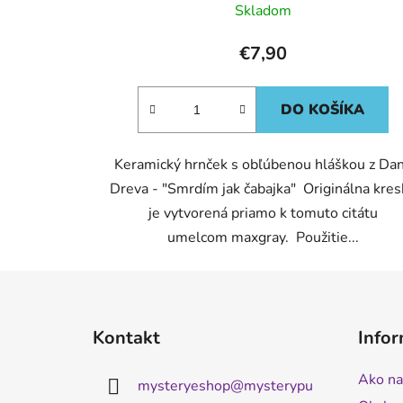
Skladom
€7,90
DO KOŠÍKA
Keramický hrnček s obľúbenou hláškou z Da
Dreva - "Smrdím jak čabajka" Originálna kre
je vytvorená priamo k tomuto citátu
umelcom maxgray. Použitie...
Z
á
Kontakt
Infor
p
ä
Ako na
mysteryeshop
@
mysterypu
t