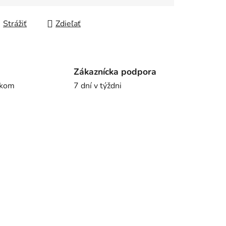
Strážiť
Zdieľať
Zákaznícka podpora
íkom
7 dní v týždni