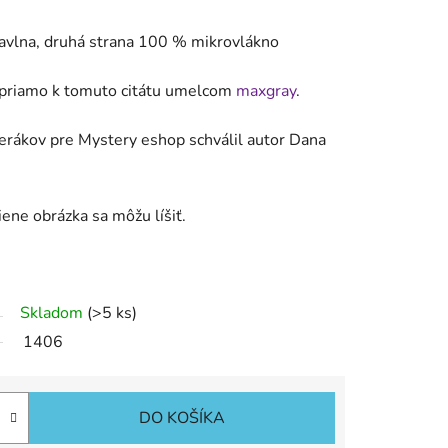
bavlna, druhá strana 100 % mikrovlákno
á priamo k tomuto citátu umelcom
maxgray
.
uterákov pre Mystery eshop schválil autor Dana
iene obrázka sa môžu líšiť.
Skladom
(>5 ks)
1406
DO KOŠÍKA