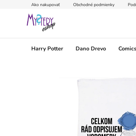
Prejsť
Ako nakupovať
Obchodné podmienky
Pod
na
obsah
Harry Potter
Dano Drevo
Comic