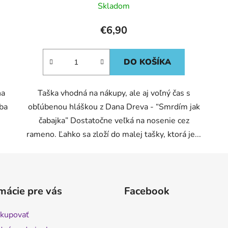
Skladom
€6,90
DO KOŠÍKA
na
Taška vhodná na nákupy, ale aj voľný čas s
sba
obľúbenou hláškou z Dana Dreva - “Smrdím jak
čabajka” Dostatočne veľká na nosenie cez
rameno. Ľahko sa zloží do malej tašky, ktorá je...
mácie pre vás
Facebook
kupovať