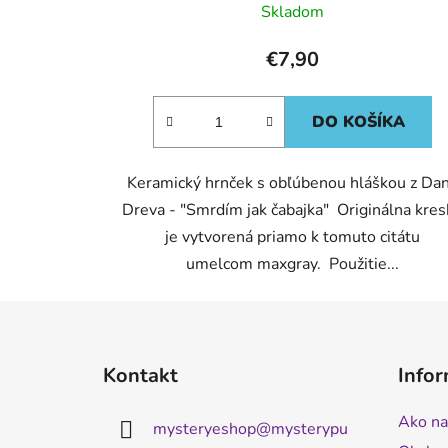
Skladom
€7,90
DO KOŠÍKA
Keramický hrnček s obľúbenou hláškou z Da
Dreva - "Smrdím jak čabajka" Originálna kre
je vytvorená priamo k tomuto citátu
umelcom maxgray. Použitie...
Z
á
Kontakt
Infor
p
ä
Ako na
mysteryeshop
@
mysterypu
t