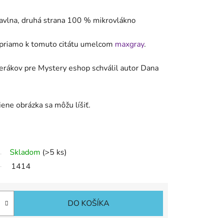
bavlna, druhá strana 100 % mikrovlákno
á priamo k tomuto citátu umelcom
maxgray
.
uterákov pre Mystery eshop schválil autor Dana
iene obrázka sa môžu líšiť.
Skladom
(>5 ks)
1414
DO KOŠÍKA