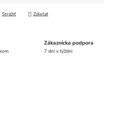
Strážiť
Zdieľať
Zákaznícka podpora
íkom
7 dní v týždni