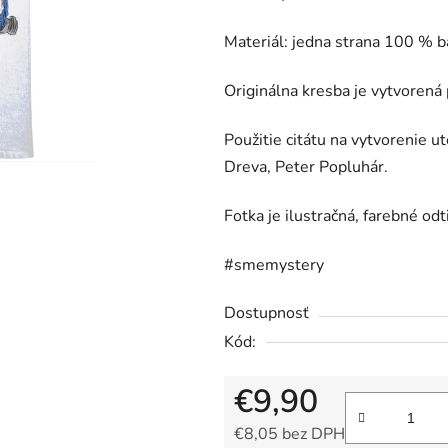
5
hviezdičiek.
Materiál: jedna strana 100 % 
Originálna kresba je vytvoren
Použitie citátu na vytvorenie 
Dreva, Peter Popluhár.
Fotka je ilustračná, farebné odt
#smemystery
Dostupnosť
Kód:
€9,90
€8,05 bez DPH