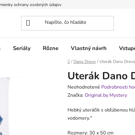
mienky ochrany osobných údajov
Obchodné podmienky pre poduj
s
Seriály
Rôzne
Vlastný návrh
Vstup
Domov
/
Dano Drevo
/
Uterák Dano Drev
Uterák Dano 
Priemerné
Neohodnotené
Podrobnosti ho
hodnotenie
Značka:
Original by Mystery
produktu
Hebký uteráčik s obľúbenou hlá
je
vodomery
.
"
0,0
z
Rozmery: 30 x 50 cm