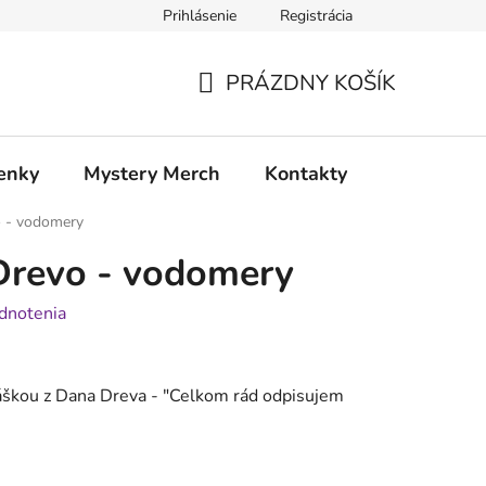
Prihlásenie
Registrácia
atia
Doprava a platba
PRÁZDNY KOŠÍK
NÁKUPNÝ
KOŠÍK
enky
Mystery Merch
Kontakty
o - vodomery
Drevo - vodomery
dnotenia
škou z Dana Dreva - "
Celkom rád odpisujem