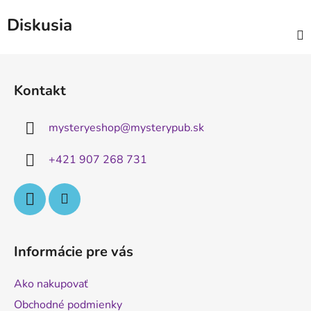
Diskusia
Z
á
Kontakt
p
ä
mysteryeshop
@
mysterypub.sk
t
i
+421 907 268 731
e
Informácie pre vás
Ako nakupovať
Obchodné podmienky