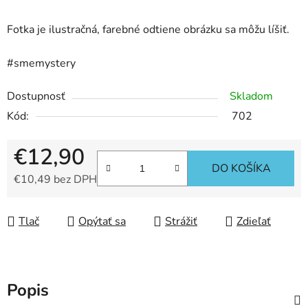
Fotka je ilustračná, farebné odtiene obrázku sa môžu líšiť.
#smemystery
Dostupnosť
Skladom
Kód:
702
€12,90
DO KOŠÍKA
€10,49 bez DPH
Jednotková cena:
Tlač
Opýtať sa
Strážiť
Zdieľať
Popis