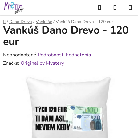
Prejsť
Hľadať
NÁKUP
na
KOŠÍK
obsah
Domov
/
Dano Drevo
/
Vankúše
/
Vankúš Dano Drevo - 120 eur
Vankúš Dano Drevo - 120
eur
Priemerné
Neohodnotené
Podrobnosti hodnotenia
hodnotenie
Značka:
Original by Mystery
produktu
je
0,0
z
5
hviezdičiek.