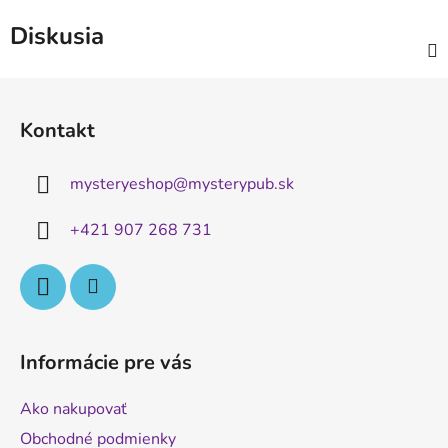
Diskusia
Z
á
Kontakt
p
ä
mysteryeshop
@
mysterypub.sk
t
i
+421 907 268 731
e
Informácie pre vás
Ako nakupovať
Obchodné podmienky