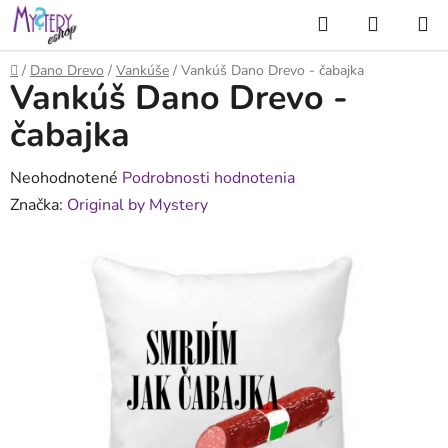
Prejsť
Hľadať
NÁKUP
na
KOŠÍK
obsah
Domov
/
Dano Drevo
/
Vankúše
/
Vankúš Dano Drevo - čabajka
Vankúš Dano Drevo -
čabajka
Priemerné
Neohodnotené
Podrobnosti hodnotenia
hodnotenie
Značka:
Original by Mystery
produktu
je
0,0
z
5
hviezdičiek.