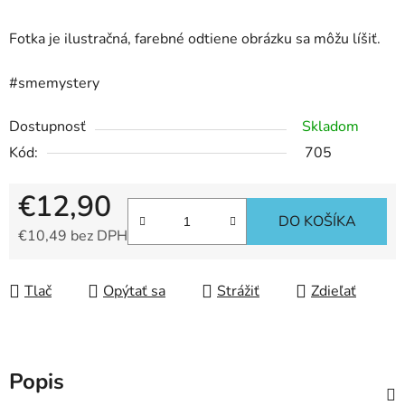
Fotka je ilustračná, farebné odtiene obrázku sa môžu líšiť.
#smemystery
Dostupnosť
Skladom
Kód:
705
€12,90
DO KOŠÍKA
€10,49 bez DPH
Jednotková cena:
Tlač
Opýtať sa
Strážiť
Zdieľať
Popis