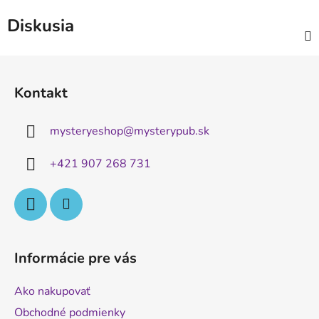
Diskusia
Z
á
Kontakt
p
ä
mysteryeshop
@
mysterypub.sk
t
i
+421 907 268 731
e
Informácie pre vás
Ako nakupovať
Obchodné podmienky