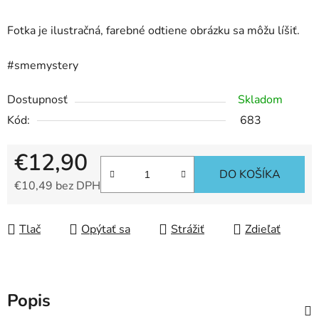
Fotka je ilustračná, farebné odtiene obrázku sa môžu líšiť.
#smemystery
Dostupnosť
Skladom
Kód:
683
€12,90
DO KOŠÍKA
€10,49 bez DPH
Jednotková cena:
Tlač
Opýtať sa
Strážiť
Zdieľať
Popis