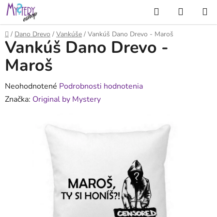
Prejsť
Hľadať
NÁKUP
na
KOŠÍK
obsah
Domov
/
Dano Drevo
/
Vankúše
/
Vankúš Dano Drevo - Maroš
Vankúš Dano Drevo -
Maroš
Priemerné
Neohodnotené
Podrobnosti hodnotenia
hodnotenie
Značka:
Original by Mystery
produktu
je
0,0
z
5
hviezdičiek.