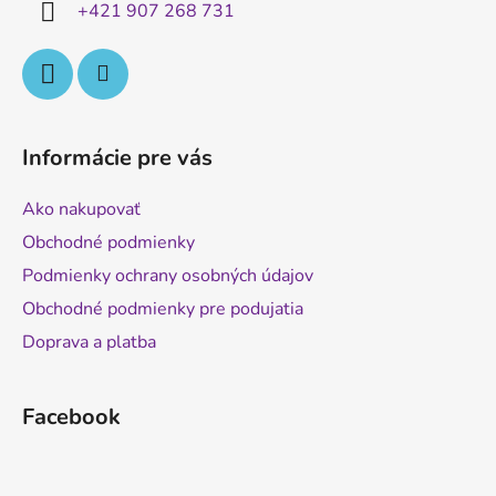
+421 907 268 731
p
e
r
v
k
y
v
Informácie pre vás
ý
p
Ako nakupovať
i
s
Obchodné podmienky
u
Podmienky ochrany osobných údajov
Obchodné podmienky pre podujatia
Doprava a platba
Facebook