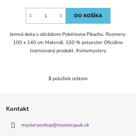
DO KOŠÍKA
Jemná deka s obrázkom Pokémona Pikachu. Rozmery:
100 x 140 cm Materiál: 100 % polyester Oficiálne
licencovaný produkt. #smemystery
3
položiek celkom
O
v
l
Z
á
á
d
Kontakt
p
a
ä
c
mysteryeshop
@
mysterypub.sk
t
i
e
i