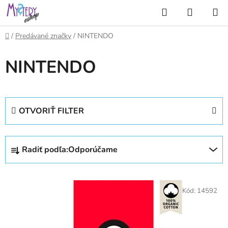
Prejsť
Hľadať
NÁKUP
na
KOŠÍK
obsah
Domov
/
Predávané značky
/
NINTENDO
NINTENDO
OTVORIŤ FILTER
R
Radiť podľa:
Odporúčame
a
d
V
e
ý
Kód:
14592
n
p
i
i
e