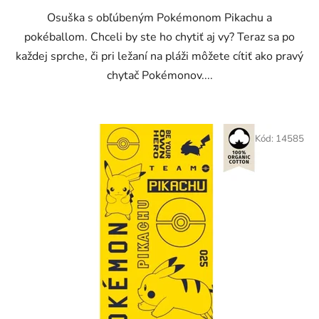
Osuška s obľúbeným Pokémonom Pikachu a
pokéballom. Chceli by ste ho chytiť aj vy? Teraz sa po
každej sprche, či pri ležaní na pláži môžete cítiť ako pravý
chytač Pokémonov....
Kód:
14585